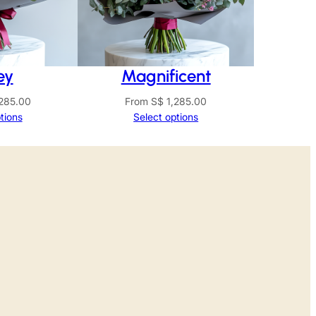
ey
Magnificent
285.00
From
S$
1,285.00
tions
Select options