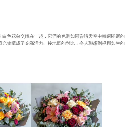
乳白色花朵交織在一起，它們的色調如同昏暗天空中轉瞬即逝的
填充物構成了充滿活力、接地氣的對比，令人聯想到栩栩如生的