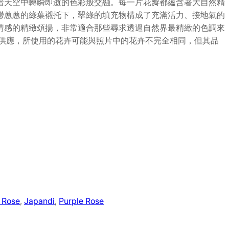
暗天空中轉瞬即逝的色彩般交融。每一片花瓣都蘊含著大自然精
鬱蔥蔥的綠葉襯托下，翠綠的填充物構成了充滿活力、接地氣的
情感的精緻頌揚，非常適合那些尋求透過自然界最精緻的色調來
性供應，所使用的花卉可能與照片中的花卉不完全相同，但其品
 Rose
, 
Japandi
, 
Purple Rose