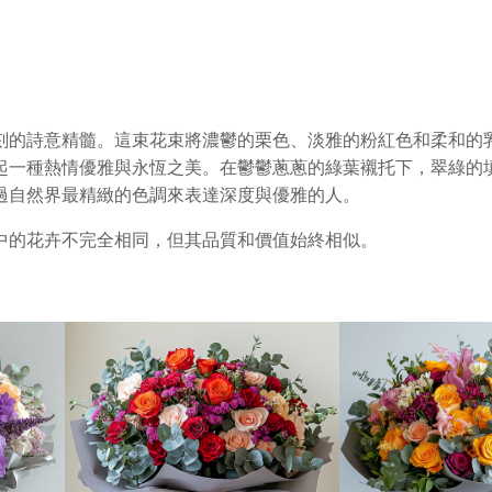
e
q
u
a
n
刻的詩意精髓。這束花束將濃鬱的栗色、淡雅的粉紅色和柔和的
t
起一種熱情優雅與永恆之美。在鬱鬱蔥蔥的綠葉襯托下，翠綠的
i
過自然界最精緻的色調來表達深度與優雅的人。
t
y
中的花卉不完全相同，但其品質和價值始終相似。