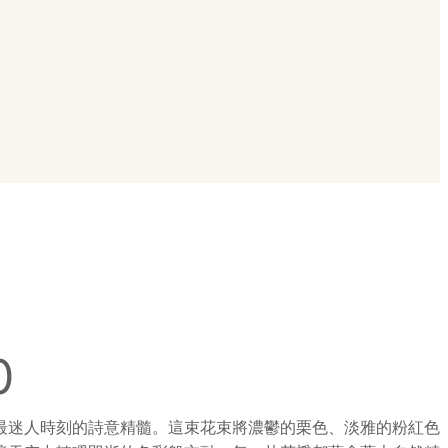
0
最迷人時刻的詩意精髓。這束花束將濃鬱的栗色、淡雅的粉紅色