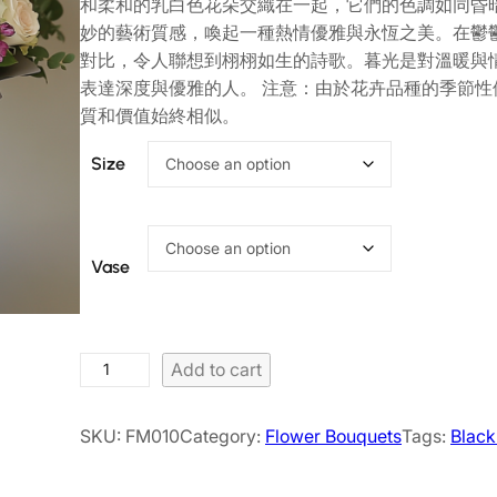
和柔和的乳白色花朵交織在一起，它們的色調如同昏
妙的藝術質感，喚起一種熱情優雅與永恆之美。在鬱
對比，令人聯想到栩栩如生的詩歌。暮光是對溫暖與
表達深度與優雅的人。 注意：由於花卉品種的季節
質和價值始終相似。
Size
Vase
A
Add to cart
n
a
SKU:
FM010
Category:
Flower Bouquets
Tags:
Black
p
h