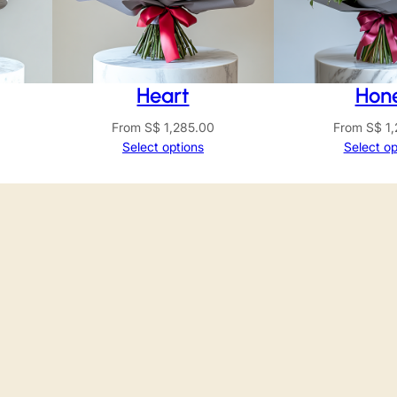
Heart
Hon
From
S$
1,285.00
From
S$
1,
Select options
Select op