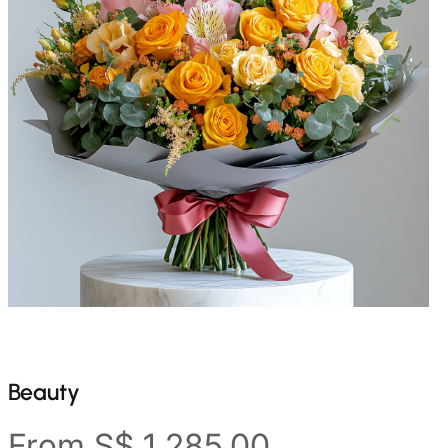
Beauty
From
S$
1,285.00