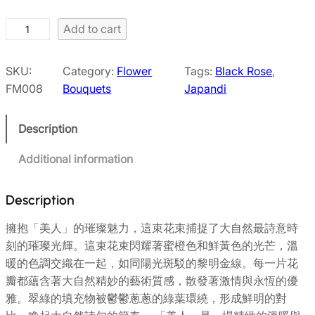
B
Add to cart
e
a
SKU:
Category:
Flower
Tags:
Black Rose
, 
u
FM008
Bouquets
Japandi
t
y
Description
q
u
Additional information
a
n
Description
t
i
擁抱「美人」的璀璨魅力，這束花束捕捉了大自然最詩意時
t
刻的璀璨光輝。這束花束閃耀著蜜橙色和鮮黃色的光芒，溫
y
暖的色調交織在一起，如同陽光斑駁的黎明金線。每一片花
瓣都蘊含著大自然精妙的藝術質感，散發著激情與永恆的優
雅。翠綠的填充物被鬱鬱蔥蔥的綠葉環繞，形成鮮明的對