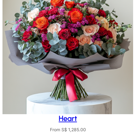
Heart
From
S$
1,285.00