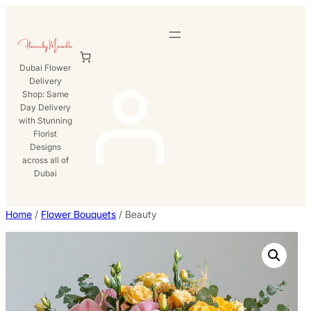
Skip
to
content
Dubai Flower
Delivery
Shop: Same
Day Delivery
with Stunning
Florist
Designs
across all of
Dubai
Home
/
Flower Bouquets
/ Beauty